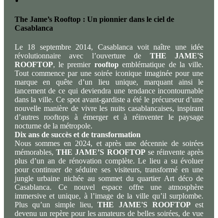
The Jame’s Rooftop : Un pionnier dans le ciel de
Casablanca
Le 18 septembre 2014, Casablanca voit naître une idée
révolutionnaire avec l’ouverture de
THE JAME'S
ROOFTOP
, le premier
rooftop
emblématique de la ville.
Tout commence par une soirée iconique imaginée pour une
marque en quête d’un lieu unique, marquant ainsi le
lancement de ce qui deviendra une tendance incontournable
dans la ville. Ce spot avant-gardiste a été le précurseur d’une
nouvelle manière de vivre les nuits casablancaises, inspirant
d’autres rooftops à émerger et à réinventer le paysage
nocturne de la métropole.
Dix ans de succès et de transformation
Nous sommes en 2024, et après une décennie de soirées
mémorables,
THE JAME’S ROOFTOP
se réinvente après
plus d’un an de rénovation complète. Le lieu a su évoluer
pour continuer de séduire ses visiteurs, transformé en une
jungle urbaine nichée au sommet du quartier Art déco de
Casablanca. Ce nouvel espace offre une atmosphère
immersive et unique, à l’image de la ville qu’il surplombe.
Plus qu’un simple lieu,
THE JAME'S ROOFTOP
est
devenu un repère pour les amateurs de belles soirées, de vue