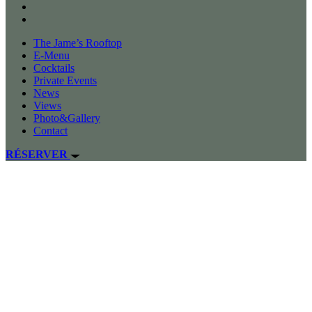
The Jame’s Rooftop
E-Menu
Cocktails
Private Events
News
Views
Photo&Gallery
Contact
RÉSERVER