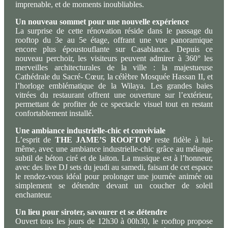
imprenable, et de moments inoubliables.
Un nouveau sommet pour une nouvelle expérience
La surprise de cette rénovation réside dans le passage du
rooftop du 3e au 5e étage, offrant une vue panoramique
encore plus époustouflante sur Casablanca. Depuis ce
nouveau perchoir, les visiteurs peuvent admirer à 360° les
merveilles architecturales de la ville : la majestueuse
Cathédrale du Sacré- Cœur, la célèbre Mosquée Hassan II, et
l’horloge emblématique de la Wilaya. Les grandes baies
vitrées du restaurant offrent une ouverture sur l’extérieur,
permettant de profiter de ce spectacle visuel tout en restant
confortablement installé.
Une ambiance i
ndustrielle-chic et conviviale
L’esprit de
THE JAME’S ROOFTOP
reste fidèle à lui-
même, avec une ambiance industrielle-chic grâce au mélange
subtil de béton ciré et de laiton. La musique est à l’honneur,
avec des live DJ sets du jeudi au samedi, faisant de cet espace
le rendez-vous idéal pour prolonger une journée animée ou
simplement se détendre devant un coucher de soleil
enchanteur.
Un lieu pour siroter, savourer et se détendre
Ouvert tous les jours de 12h30 à 00h30, le rooftop propose